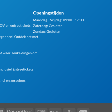
Openingstijden
Maandag - Vrijdag: 09:00 - 17:00
 OV en entreetickets
Zaterdag: Gesloten
Zondag: Gesloten
begonnen! Ontdek het met
ht weer: leuke dingen om
nclusief Entreetickets
nel en zorgeloos
rCard
American
AfterPay
Bancontact
Belfius
KBC
Maestro