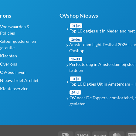
r ons
OVshop Nieuws
01 jun
Voorwaarden &
Top 10 dagjes uit in Nederland met
Policies
16 dec
Retour goederen en
Amsterdam Light Festival 2025 is 
garantie
OVshop
Klachten
16 okt
Over ons
Perfecte dag in Amsterdam bij slec
te doen
OV-bedrijven
31 jul
Nieuwsbrief Archief
Top 10 Dagjes Uit in Amsterdam – I
Klantenservice
29 jul
OV naar De Toppers: comfortabel, s
genieten
IDeal
Visa
PayPal
Maste